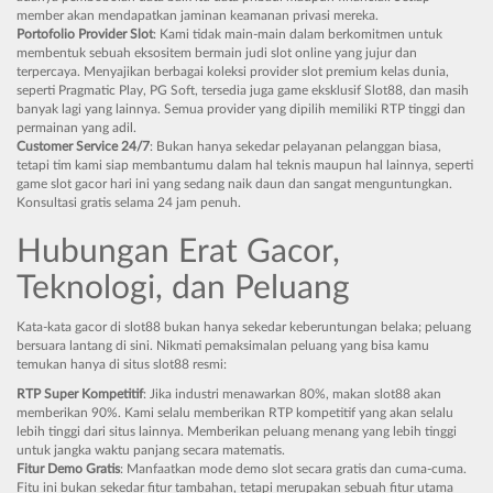
member akan mendapatkan jaminan keamanan privasi mereka.
Portofolio Provider Slot
: Kami tidak main-main dalam berkomitmen untuk
membentuk sebuah eksositem bermain judi slot online yang jujur dan
terpercaya. Menyajikan berbagai koleksi provider slot premium kelas dunia,
seperti Pragmatic Play, PG Soft, tersedia juga game eksklusif Slot88, dan masih
banyak lagi yang lainnya. Semua provider yang dipilih memiliki RTP tinggi dan
permainan yang adil.
Customer Service 24/7
: Bukan hanya sekedar pelayanan pelanggan biasa,
tetapi tim kami siap membantumu dalam hal teknis maupun hal lainnya, seperti
game slot gacor hari ini yang sedang naik daun dan sangat menguntungkan.
Konsultasi gratis selama 24 jam penuh.
Hubungan Erat Gacor,
Teknologi, dan Peluang
Kata-kata gacor di slot88 bukan hanya sekedar keberuntungan belaka; peluang
bersuara lantang di sini. Nikmati pemaksimalan peluang yang bisa kamu
temukan hanya di situs slot88 resmi:
RTP Super Kompetitif
: Jika industri menawarkan 80%, makan slot88 akan
memberikan 90%. Kami selalu memberikan RTP kompetitif yang akan selalu
lebih tinggi dari situs lainnya. Memberikan peluang menang yang lebih tinggi
untuk jangka waktu panjang secara matematis.
Fitur Demo Gratis
: Manfaatkan mode demo slot secara gratis dan cuma-cuma.
Fitu ini bukan sekedar fitur tambahan, tetapi merupakan sebuah fitur utama