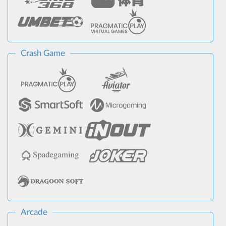
Crash Game
Arcade