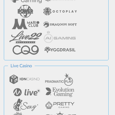
Live Casino