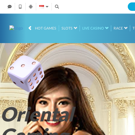
HOT GAMES
SLOTS
LIVE CASINO
RACE
Oriental