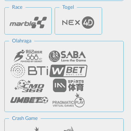
Race
Togel
Olahraga
Crash Game