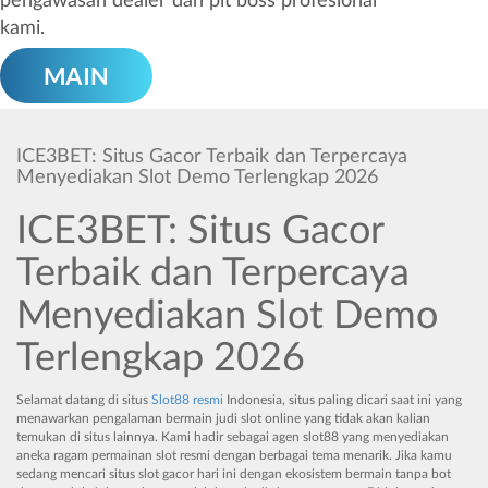
pengawasan dealer dan pit boss profesional
kami.
MAIN
ICE3BET: Situs Gacor Terbaik dan Terpercaya
Menyediakan Slot Demo Terlengkap 2026
ICE3BET: Situs Gacor
Terbaik dan Terpercaya
Menyediakan Slot Demo
Terlengkap 2026
Selamat datang di situs
Slot88 resmi
Indonesia, situs paling dicari saat ini yang
menawarkan pengalaman bermain judi slot online yang tidak akan kalian
temukan di situs lainnya. Kami hadir sebagai agen slot88 yang menyediakan
aneka ragam permainan slot resmi dengan berbagai tema menarik. Jika kamu
sedang mencari situs slot gacor hari ini dengan ekosistem bermain tanpa bot