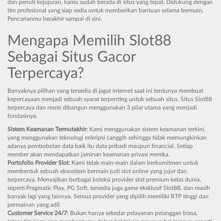
dan penuh kejujuran, kamu sudah berada di situs yang tepat. Didukung dengan
tim profesional yang siap sedia untuk memberikan bantuan selama bermain.
Pencarianmu berakhir sampai di sini.
Mengapa Memilih Slot88
Sebagai Situs Gacor
Terpercaya?
Banyaknya pilihan yang tersedia di jagat internet saat ini tentunya membuat
kepercayaan menjadi sebuah syarat terpenting untuk sebuah situs. Situs Slot88
terpercaya dan resmi dibangun menggunakan 3 pilar utama yang menjadi
fondasinya.
Sistem Keamanan Termutakhir
: Kami menggunakan sistem keamanan terkini,
yang menggunakan teknologi enkripsi canggih sehingga tidak memungkinkan
adanya pembobolan data baik itu data pribadi maupun financial. Setiap
member akan mendapatkan jaminan keamanan privasi mereka.
Portofolio Provider Slot
: Kami tidak main-main dalam berkomitmen untuk
membentuk sebuah eksositem bermain judi slot online yang jujur dan
terpercaya. Menyajikan berbagai koleksi provider slot premium kelas dunia,
seperti Pragmatic Play, PG Soft, tersedia juga game eksklusif Slot88, dan masih
banyak lagi yang lainnya. Semua provider yang dipilih memiliki RTP tinggi dan
permainan yang adil.
Customer Service 24/7
: Bukan hanya sekedar pelayanan pelanggan biasa,