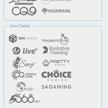
Live Casino