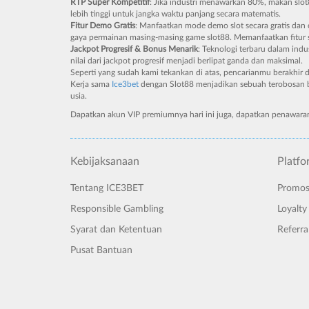
RTP Super Kompetitif
: Jika industri menawarkan 80%, makan slo
lebih tinggi untuk jangka waktu panjang secara matematis.
Fitur Demo Gratis
: Manfaatkan mode demo slot secara gratis dan
gaya permainan masing-masing game slot88. Memanfaatkan fitur s
Jackpot Progresif & Bonus Menarik
: Teknologi terbaru dalam ind
nilai dari jackpot progresif menjadi berlipat ganda dan maksimal.
Seperti yang sudah kami tekankan di atas, pencarianmu berakhir di
Kerja sama
Ice3bet
dengan Slot88 menjadikan sebuah terobosan b
usia.
Dapatkan akun VIP premiumnya hari ini juga, dapatkan penawaran 
Kebijaksanaan
Platfo
Tentang ICE3BET
Promos
Responsible Gambling
Loyalty
Syarat dan Ketentuan
Referra
Pusat Bantuan