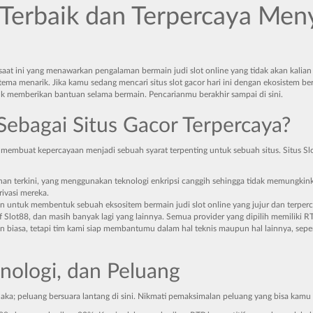
 Terbaik dan Terpercaya Me
i saat ini yang menawarkan pengalaman bermain judi slot online yang tidak akan kalian
ma menarik. Jika kamu sedang mencari situs slot gacor hari ini dengan ekosistem be
uk memberikan bantuan selama bermain. Pencarianmu berakhir sampai di sini.
ebagai Situs Gacor Terpercaya?
nya membuat kepercayaan menjadi sebuah syarat terpenting untuk sebuah situs. Situs
n terkini, yang menggunakan teknologi enkripsi canggih sehingga tidak memungkin
ivasi mereka.
 untuk membentuk sebuah eksositem bermain judi slot online yang jujur dan terperca
sif Slot88, dan masih banyak lagi yang lainnya. Semua provider yang dipilih memiliki R
 biasa, tetapi tim kami siap membantumu dalam hal teknis maupun hal lainnya, sepert
nologi, dan Peluang
aka; peluang bersuara lantang di sini. Nikmati pemaksimalan peluang yang bisa kamu 