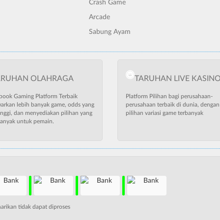
Crash Game
Arcade
Sabung Ayam
ARUHAN OLAHRAGA
TARUHAN LIVE KASIN
book Gaming Platform Terbaik
Platform Pilihan bagi perusahaan-
rkan lebih banyak game, odds yang
perusahaan terbaik di dunia, dengan
tinggi, dan menyediakan pilihan yang
pilihan variasi game terbanyak
banyak untuk pemain.
arikan tidak dapat diproses