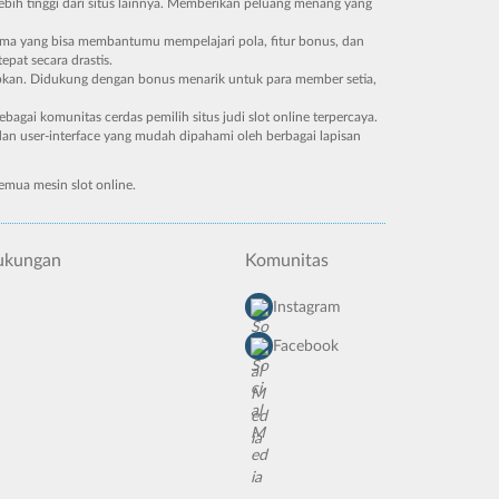
bih tinggi dari situs lainnya. Memberikan peluang menang yang
tama yang bisa membantumu mempelajari pola, fitur bonus, dan
pat secara drastis.
jubkan. Didukung dengan bonus menarik untuk para member setia,
bagai komunitas cerdas pemilih situs judi slot online terpercaya.
n user-interface yang mudah dipahami oleh berbagai lapisan
emua mesin slot online.
ukungan
Komunitas
Instagram
Facebook