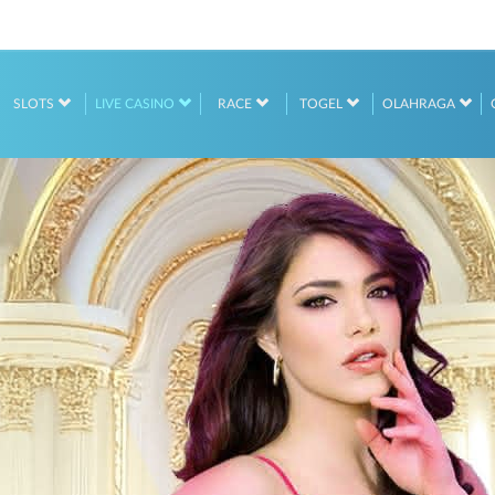
SLOTS
LIVE CASINO
RACE
TOGEL
OLAHRAGA