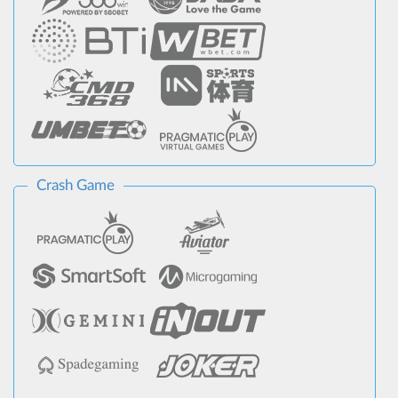
Crash Game