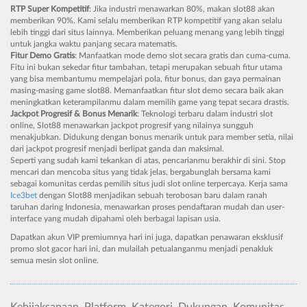
RTP Super Kompetitif
: Jika industri menawarkan 80%, makan slot88 akan
memberikan 90%. Kami selalu memberikan RTP kompetitif yang akan selalu
lebih tinggi dari situs lainnya. Memberikan peluang menang yang lebih tinggi
untuk jangka waktu panjang secara matematis.
Fitur Demo Gratis
: Manfaatkan mode demo slot secara gratis dan cuma-cuma.
Fitu ini bukan sekedar fitur tambahan, tetapi merupakan sebuah fitur utama
yang bisa membantumu mempelajari pola, fitur bonus, dan gaya permainan
masing-masing game slot88. Memanfaatkan fitur slot demo secara baik akan
meningkatkan keterampilanmu dalam memilih game yang tepat secara drastis.
Jackpot Progresif & Bonus Menarik
: Teknologi terbaru dalam industri slot
online, Slot88 menawarkan jackpot progresif yang nilainya sungguh
menakjubkan. Didukung dengan bonus menarik untuk para member setia, nilai
dari jackpot progresif menjadi berlipat ganda dan maksimal.
Seperti yang sudah kami tekankan di atas, pencarianmu berakhir di sini. Stop
mencari dan mencoba situs yang tidak jelas, bergabunglah bersama kami
sebagai komunitas cerdas pemilih situs judi slot online terpercaya. Kerja sama
Ice3bet
dengan Slot88 menjadikan sebuah terobosan baru dalam ranah
taruhan daring Indonesia, menawarkan proses pendaftaran mudah dan user-
interface yang mudah dipahami oleh berbagai lapisan usia.
Dapatkan akun VIP premiumnya hari ini juga, dapatkan penawaran eksklusif
promo slot gacor hari ini, dan mulailah petualanganmu menjadi penakluk
semua mesin slot online.