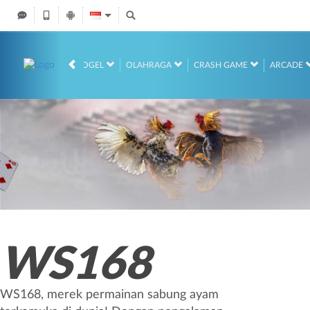
INO
RACE
TOGEL
OLAHRAGA
CRASH GAME
ARCADE
WS168
WS168, merek permainan sabung ayam