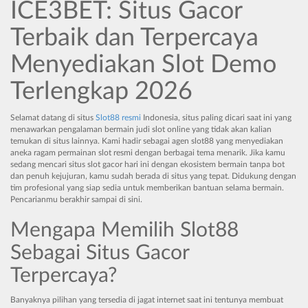
ICE3BET: Situs Gacor
Terbaik dan Terpercaya
Menyediakan Slot Demo
Terlengkap 2026
Selamat datang di situs
Slot88 resmi
Indonesia, situs paling dicari saat ini yang
menawarkan pengalaman bermain judi slot online yang tidak akan kalian
temukan di situs lainnya. Kami hadir sebagai agen slot88 yang menyediakan
aneka ragam permainan slot resmi dengan berbagai tema menarik. Jika kamu
sedang mencari situs slot gacor hari ini dengan ekosistem bermain tanpa bot
dan penuh kejujuran, kamu sudah berada di situs yang tepat. Didukung dengan
tim profesional yang siap sedia untuk memberikan bantuan selama bermain.
Pencarianmu berakhir sampai di sini.
Mengapa Memilih Slot88
Sebagai Situs Gacor
Terpercaya?
Banyaknya pilihan yang tersedia di jagat internet saat ini tentunya membuat