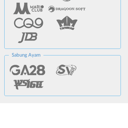
Sabung Ayam