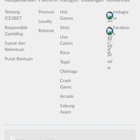
Kebijaksanaan
Platform
Kategori
Dukungan
Komunitas
Tentang
Promosi
Hot
Instagra
ICE3BET
Games
m
Loyalty
Responsible
Slots
Faceboo
Referral
Gambling
k
Live
Syarat dan
Casino
Ketentuan
Race
Pusat Bantuan
Togel
Olahraga
Crash
Game
Arcade
Sabung
Ayam