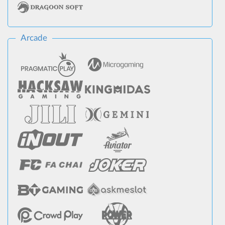
Arcade