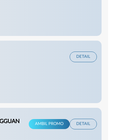
DETAIL
NGGUAN
AMBIL PROMO
DETAIL