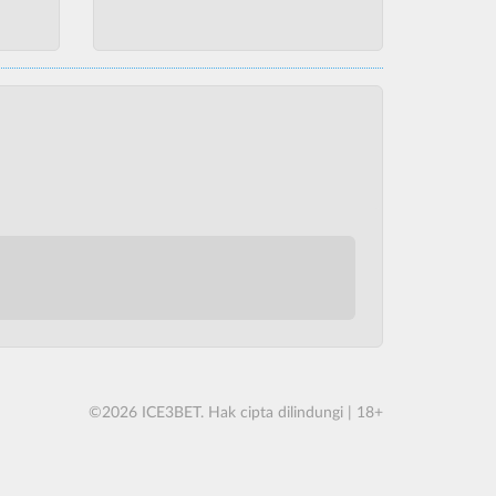
©2026 ICE3BET. Hak cipta dilindungi | 18+