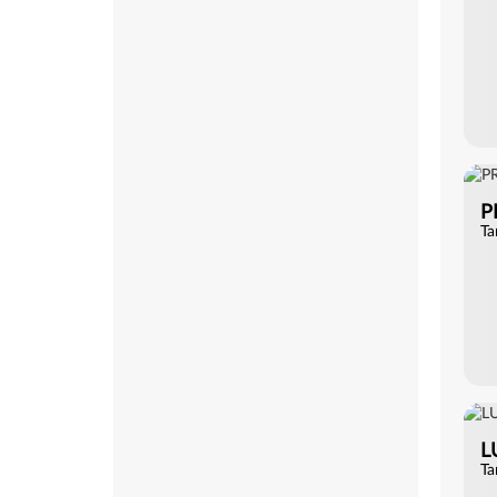
P
Ta
L
Ta