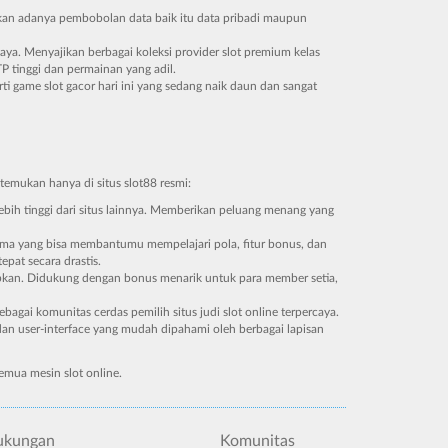
kan adanya pembobolan data baik itu data pribadi maupun
ya. Menyajikan berbagai koleksi provider slot premium kelas
TP tinggi dan permainan yang adil.
i game slot gacor hari ini yang sedang naik daun dan sangat
temukan hanya di situs slot88 resmi:
bih tinggi dari situs lainnya. Memberikan peluang menang yang
tama yang bisa membantumu mempelajari pola, fitur bonus, dan
pat secara drastis.
jubkan. Didukung dengan bonus menarik untuk para member setia,
bagai komunitas cerdas pemilih situs judi slot online terpercaya.
n user-interface yang mudah dipahami oleh berbagai lapisan
emua mesin slot online.
ukungan
Komunitas