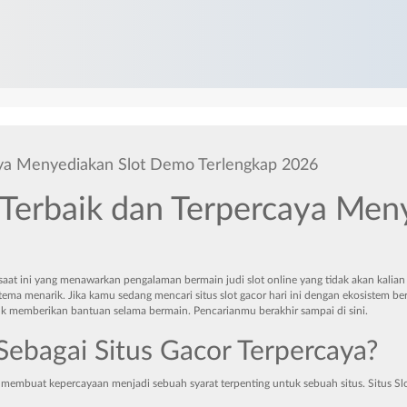
aya Menyediakan Slot Demo Terlengkap 2026
 Terbaik dan Terpercaya Me
i saat ini yang menawarkan pengalaman bermain judi slot online yang tidak akan kalian
ma menarik. Jika kamu sedang mencari situs slot gacor hari ini dengan ekosistem be
uk memberikan bantuan selama bermain. Pencarianmu berakhir sampai di sini.
ebagai Situs Gacor Terpercaya?
nya membuat kepercayaan menjadi sebuah syarat terpenting untuk sebuah situs. Situs