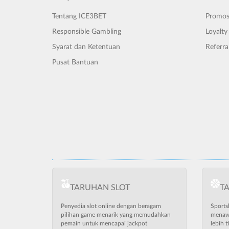
Tentang ICE3BET
Promos
Responsible Gambling
Loyalty
Syarat dan Ketentuan
Referra
Pusat Bantuan
TARUHAN SLOT
T
Penyedia slot online dengan beragam
Sports
pilihan game menarik yang memudahkan
menawa
pemain untuk mencapai jackpot
lebih 