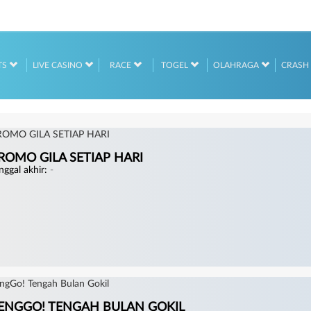
TS
LIVE CASINO
RACE
TOGEL
OLAHRAGA
CRASH
ROMO GILA SETIAP HARI
nggal akhir:
-
ENGGO! TENGAH BULAN GOKIL