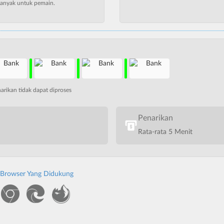
banyak untuk pemain.
arikan tidak dapat diproses
Penarikan
Rata-rata 5 Menit
Browser Yang Didukung