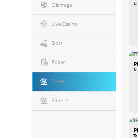
Ta
Olahraga
Live Casino
Slots
Poker
P
Ta
Event
ESports
P
Ta