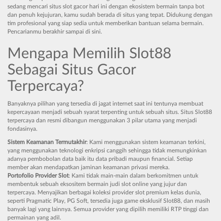
sedang mencari situs slot gacor hari ini dengan ekosistem bermain tanpa bot
dan penuh kejujuran, kamu sudah berada di situs yang tepat. Didukung dengan
tim profesional yang siap sedia untuk memberikan bantuan selama bermain.
Pencarianmu berakhir sampai di sini.
Mengapa Memilih Slot88
Sebagai Situs Gacor
Terpercaya?
Banyaknya pilihan yang tersedia di jagat internet saat ini tentunya membuat
kepercayaan menjadi sebuah syarat terpenting untuk sebuah situs. Situs Slot88
terpercaya dan resmi dibangun menggunakan 3 pilar utama yang menjadi
fondasinya.
Sistem Keamanan Termutakhir
: Kami menggunakan sistem keamanan terkini,
yang menggunakan teknologi enkripsi canggih sehingga tidak memungkinkan
adanya pembobolan data baik itu data pribadi maupun financial. Setiap
member akan mendapatkan jaminan keamanan privasi mereka.
Portofolio Provider Slot
: Kami tidak main-main dalam berkomitmen untuk
membentuk sebuah eksositem bermain judi slot online yang jujur dan
terpercaya. Menyajikan berbagai koleksi provider slot premium kelas dunia,
seperti Pragmatic Play, PG Soft, tersedia juga game eksklusif Slot88, dan masih
banyak lagi yang lainnya. Semua provider yang dipilih memiliki RTP tinggi dan
permainan yang adil.