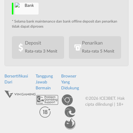
* Selama bank maintenance dan bank offline deposit dan penarikan
tidak dapat diproses
Deposit
Penarikan
Rata-rata 3 Menit
Rata-rata 5 Menit
Bersertifikasi
Tanggung
Browser
Dari
Jawab
Yang
Bermain
Didukung
©2026 ICE3BET. Hak
cipta dilindungi | 18+