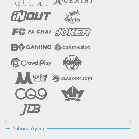
Sabung Ayam