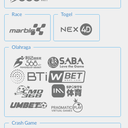
Race
Togel
Olahraga
Crash Game