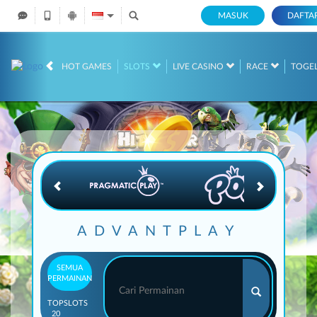
MASUK
DAFTA
IDR
12,670,370,
HOT GAMES
SLOTS
LIVE CASINO
RACE
TOGE
ADVANTPLAY
SEMUA
PERMAINAN
TOP
SLOTS
20