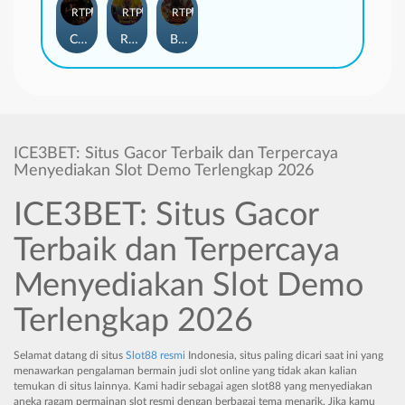
RTP
85%
RTP
82%
RTP
82%
Cookie Hunter
Ramakien Blessing
Buffalo Rush
ICE3BET: Situs Gacor Terbaik dan Terpercaya
Menyediakan Slot Demo Terlengkap 2026
ICE3BET: Situs Gacor
Terbaik dan Terpercaya
Menyediakan Slot Demo
Terlengkap 2026
Selamat datang di situs
Slot88 resmi
Indonesia, situs paling dicari saat ini yang
menawarkan pengalaman bermain judi slot online yang tidak akan kalian
temukan di situs lainnya. Kami hadir sebagai agen slot88 yang menyediakan
aneka ragam permainan slot resmi dengan berbagai tema menarik. Jika kamu