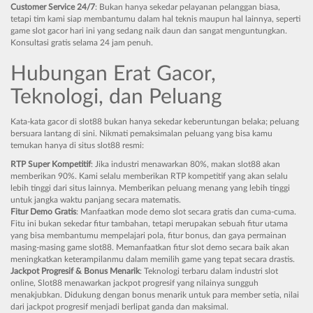
Customer Service 24/7
: Bukan hanya sekedar pelayanan pelanggan biasa,
tetapi tim kami siap membantumu dalam hal teknis maupun hal lainnya, seperti
game slot gacor hari ini yang sedang naik daun dan sangat menguntungkan.
Konsultasi gratis selama 24 jam penuh.
Hubungan Erat Gacor,
Teknologi, dan Peluang
Kata-kata gacor di slot88 bukan hanya sekedar keberuntungan belaka; peluang
bersuara lantang di sini. Nikmati pemaksimalan peluang yang bisa kamu
temukan hanya di situs slot88 resmi:
RTP Super Kompetitif
: Jika industri menawarkan 80%, makan slot88 akan
memberikan 90%. Kami selalu memberikan RTP kompetitif yang akan selalu
lebih tinggi dari situs lainnya. Memberikan peluang menang yang lebih tinggi
untuk jangka waktu panjang secara matematis.
Fitur Demo Gratis
: Manfaatkan mode demo slot secara gratis dan cuma-cuma.
Fitu ini bukan sekedar fitur tambahan, tetapi merupakan sebuah fitur utama
yang bisa membantumu mempelajari pola, fitur bonus, dan gaya permainan
masing-masing game slot88. Memanfaatkan fitur slot demo secara baik akan
meningkatkan keterampilanmu dalam memilih game yang tepat secara drastis.
Jackpot Progresif & Bonus Menarik
: Teknologi terbaru dalam industri slot
online, Slot88 menawarkan jackpot progresif yang nilainya sungguh
menakjubkan. Didukung dengan bonus menarik untuk para member setia, nilai
dari jackpot progresif menjadi berlipat ganda dan maksimal.