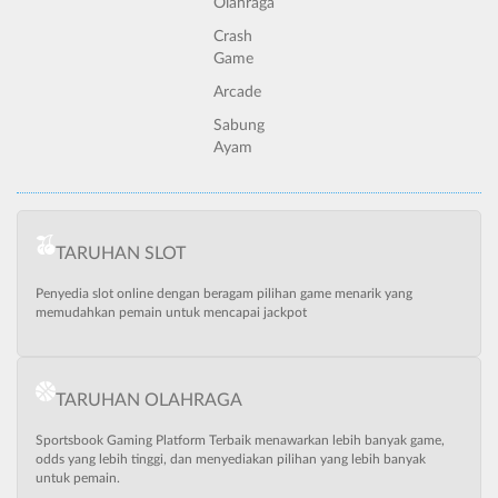
Olahraga
Crash
Game
Arcade
Sabung
Ayam
TARUHAN SLOT
Penyedia slot online dengan beragam pilihan game menarik yang
memudahkan pemain untuk mencapai jackpot
TARUHAN OLAHRAGA
Sportsbook Gaming Platform Terbaik menawarkan lebih banyak game,
odds yang lebih tinggi, dan menyediakan pilihan yang lebih banyak
untuk pemain.