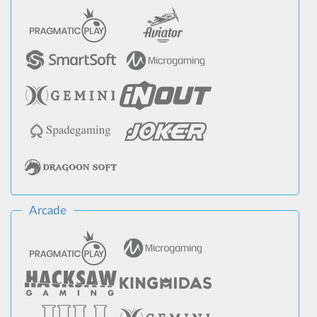
Arcade