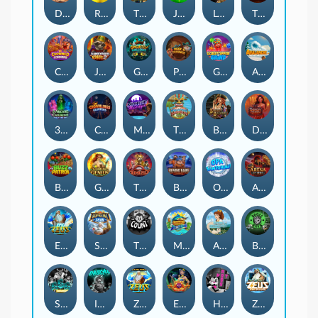
Darkside Prairie: Magical Beast
Raidmark
The Lost Book of Mummy’s Curse
Jumpasaurs
Leatherheads
The Jack & Rose
Crowned Corners
Junkyard Kings 2
Ghostly Hallows
Peek & Pounce
Gobstopper Grind
Avalanche
3 Arcane Cauldrons
Crownlings Clusters
Midnight Mirage
Tikitopia BoosterBelt
Bonnie's Buccaneers
Demon Queen
Buzz Patrol
Gearlab Genius
The Crime File
Behind Bars: Masterplan
Opa Santorini!
Arena of Iron
Epic Ze Zeus
Supreme Zeus
THE COUNT
MARLIN MASTERS: THE BIG HAUL
Aiko and the Wind Spirit
Booze Bash
SixSixSix
Invictus
Ze Zeus
Eye of Medusa
Hot Ross
Zeus Ze Zecond