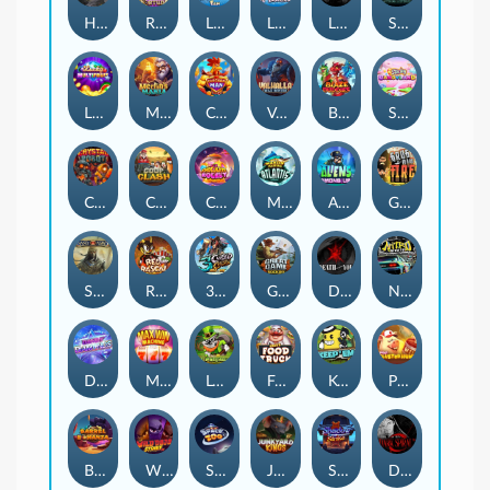
Hand of Anubis
Rise of Fortuna
LE FOOTBALL FAN
LE HOOLIGAN
Life and Death
Shadow Treasure
Lucky Multifruit
Merlin's Mania
Chicken Man
Valhalla: Wild Winter
Blaze Buddies
Sticky Candyland
Crystal Robot
Coop Clash
Chocolate Rocket
Marlin Masters Atlantis
Aliens Among Us
Grug Make Fire
Sand and Ashes
Red Rascal™
3 Cursed Chests™
Great Game Rockies
Death Becomes You
Nitro Nights
Dandy Diamonds
Max Win Machine
Le Prechaun
Fred's Food Truck
Keep 'em
Piggy Cluster Hunt
Barrel Bonanza
Wild Dojo Strike
Space Zoo
Junkyard Kings
Shadow Strike
Dark Spiral