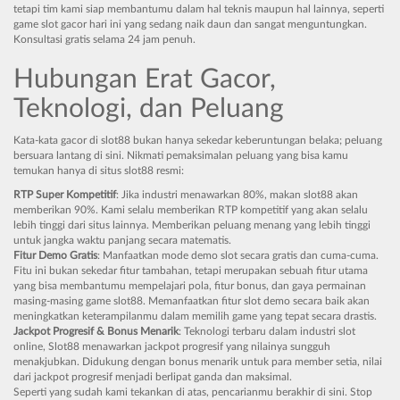
tetapi tim kami siap membantumu dalam hal teknis maupun hal lainnya, seperti
game slot gacor hari ini yang sedang naik daun dan sangat menguntungkan.
Konsultasi gratis selama 24 jam penuh.
Hubungan Erat Gacor,
Teknologi, dan Peluang
Kata-kata gacor di slot88 bukan hanya sekedar keberuntungan belaka; peluang
bersuara lantang di sini. Nikmati pemaksimalan peluang yang bisa kamu
temukan hanya di situs slot88 resmi:
RTP Super Kompetitif
: Jika industri menawarkan 80%, makan slot88 akan
memberikan 90%. Kami selalu memberikan RTP kompetitif yang akan selalu
lebih tinggi dari situs lainnya. Memberikan peluang menang yang lebih tinggi
untuk jangka waktu panjang secara matematis.
Fitur Demo Gratis
: Manfaatkan mode demo slot secara gratis dan cuma-cuma.
Fitu ini bukan sekedar fitur tambahan, tetapi merupakan sebuah fitur utama
yang bisa membantumu mempelajari pola, fitur bonus, dan gaya permainan
masing-masing game slot88. Memanfaatkan fitur slot demo secara baik akan
meningkatkan keterampilanmu dalam memilih game yang tepat secara drastis.
Jackpot Progresif & Bonus Menarik
: Teknologi terbaru dalam industri slot
online, Slot88 menawarkan jackpot progresif yang nilainya sungguh
menakjubkan. Didukung dengan bonus menarik untuk para member setia, nilai
dari jackpot progresif menjadi berlipat ganda dan maksimal.
Seperti yang sudah kami tekankan di atas, pencarianmu berakhir di sini. Stop