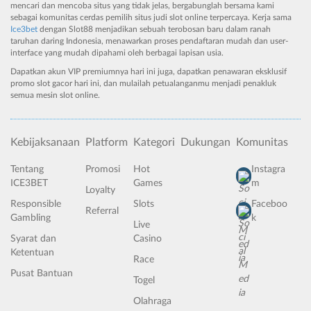
mencari dan mencoba situs yang tidak jelas, bergabunglah bersama kami
sebagai komunitas cerdas pemilih situs judi slot online terpercaya. Kerja sama
Ice3bet
dengan Slot88 menjadikan sebuah terobosan baru dalam ranah
taruhan daring Indonesia, menawarkan proses pendaftaran mudah dan user-
interface yang mudah dipahami oleh berbagai lapisan usia.
Dapatkan akun VIP premiumnya hari ini juga, dapatkan penawaran eksklusif
promo slot gacor hari ini, dan mulailah petualanganmu menjadi penakluk
semua mesin slot online.
Kebijaksanaan
Platform
Kategori
Dukungan
Komunitas
Tentang
Promosi
Hot
Instagra
ICE3BET
Games
m
Loyalty
Responsible
Slots
Faceboo
Referral
Gambling
k
Live
Syarat dan
Casino
Ketentuan
Race
Pusat Bantuan
Togel
Olahraga