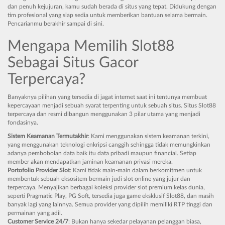
dan penuh kejujuran, kamu sudah berada di situs yang tepat. Didukung dengan
tim profesional yang siap sedia untuk memberikan bantuan selama bermain.
Pencarianmu berakhir sampai di sini.
Mengapa Memilih Slot88
Sebagai Situs Gacor
Terpercaya?
Banyaknya pilihan yang tersedia di jagat internet saat ini tentunya membuat
kepercayaan menjadi sebuah syarat terpenting untuk sebuah situs. Situs Slot88
terpercaya dan resmi dibangun menggunakan 3 pilar utama yang menjadi
fondasinya.
Sistem Keamanan Termutakhir
: Kami menggunakan sistem keamanan terkini,
yang menggunakan teknologi enkripsi canggih sehingga tidak memungkinkan
adanya pembobolan data baik itu data pribadi maupun financial. Setiap
member akan mendapatkan jaminan keamanan privasi mereka.
Portofolio Provider Slot
: Kami tidak main-main dalam berkomitmen untuk
membentuk sebuah eksositem bermain judi slot online yang jujur dan
terpercaya. Menyajikan berbagai koleksi provider slot premium kelas dunia,
seperti Pragmatic Play, PG Soft, tersedia juga game eksklusif Slot88, dan masih
banyak lagi yang lainnya. Semua provider yang dipilih memiliki RTP tinggi dan
permainan yang adil.
Customer Service 24/7
: Bukan hanya sekedar pelayanan pelanggan biasa,