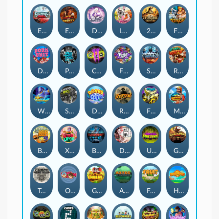
Eternal Duel
EPIC BULLETS & BOUNTY
Dusk Princess
Le Bunny
2 Wild 2 Die
Fist Of Destruction
Dork Unit
Pray for Three
Chaos Crew 2
Fighter Pit
Stormforged
Rusty & Curly
Wishbringer
Slayers Inc
Dorks of The Deep
Rotten
FRKN Bananas
Marlin Master
Benny The Beer
Xmas Drop
Bloodthirst
Densho
Undead Fortune
Gladiator Legends
Toshi Video Club
OmNom
Get The Cheese
Aztec Twist
Fruit Duel
Hop'n'Pop