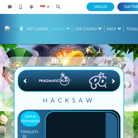
MASUK
DAFTA
IDR
12,744,458,
HOT GAMES
SLOTS
LIVE CASINO
RACE
TOGE
HACKSAW
SEMUA
PERMAINAN
TOP
SLOTS
20