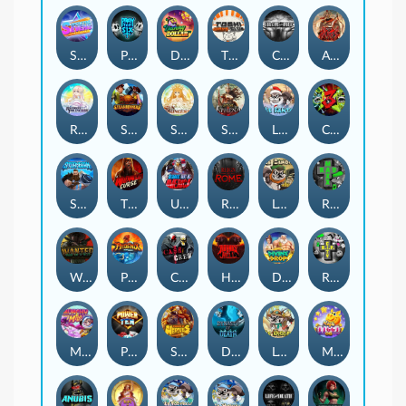
Superstar Sevens
PRAY FOR SIX
Danny Dollar
TOSHI WAYS CLUB
CIRCLE OF LIFE
ARMY OF ARES
RAINBOW PRINCESS
STEAMRUNNERS
SUN PRINCESS
SPEAR OF ATHENA
LE SANTA
CHAOS CREW 3
STORMBORN
THE WILDWOOD CURSE
Ultimate Slot of America
Reign of Rome
Le Bandit
Rad Maxx
Wanted Dead or a Wild
Phoenix
Cash Crew
Hounds Of Hell
Divine Drop
RIP City
Munchy Milo
Power of 10
Strength Of Hercules
Dynasty of Death
Le Digger
Magic Piggy OG