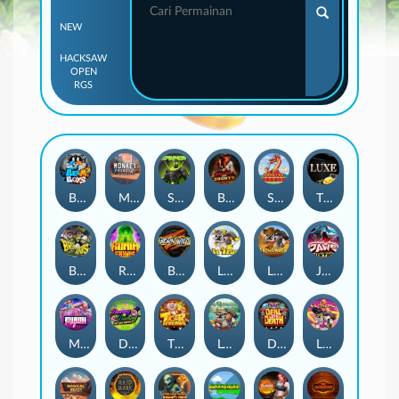
NEW
HACKSAW
OPEN
RGS
Beam Boys
Monkey Frenzy 2: Boss is Here!
Spinman
BULLETS AND BOUNTY
SMOKING DRAGON
The Luxe
BASH BROS
Ronin Stackways
Born Wild
LE ZEUS
LE COWBOY
JAWS OF JUSTICE
MIAMI MAYHEM
DONNY AND DANNY
TIGER LEGENDS
Le Fisherman
DEAL WITH DEATH
LE KING