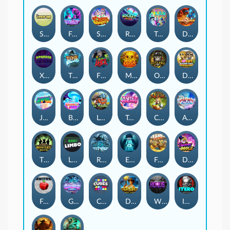
Stick'em
Feel The Beat
Snow Slingers
Rocket Reels
Twisted Lab
Dragon’s Domain
Xpander
Time Spinners
Fire My Laser
Mighty Masks
Outlasw Inc
Donut Division
Joker Bombs
BOUNCY BOMBS
Le Viking
Tasty Treats
Cash Quest
Alpha Eagle
The Bowery Boys
Limbo
Rise of Ymir
Evil Eyes
Frank's Farm
DONNY DOUGH
Frutz
Gronk's Gems
Cubes
Dawn of Kings
Wings of Horus
ITERO