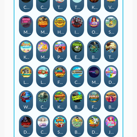
Chaos Crew
Cubes 2
Tai The Toad
The Respinners
Klowns
Vending Machine
Mystery Motel
Mayan Stackways
Harvest Wilds
Immortal Desire
Orb of Destiny
Stack'em
Keep 'em Cool
Magic Piggy
Pug Life
Eye of the Panda
Beast Below
Temple of Torment
Le Pharaoh
Let It Snow
Fear the Dark
Cash Compass
Miami Multiplier
Double Rainbow
Warrior Ways
Cursed Seas
King Carrot
Break Bones
Forest Fortune
Buffalo Stack'n'Sync
Dark Summoning
Cloud Princess
Shaolin Master
Book of Time
Drop'em
Jelly Slice