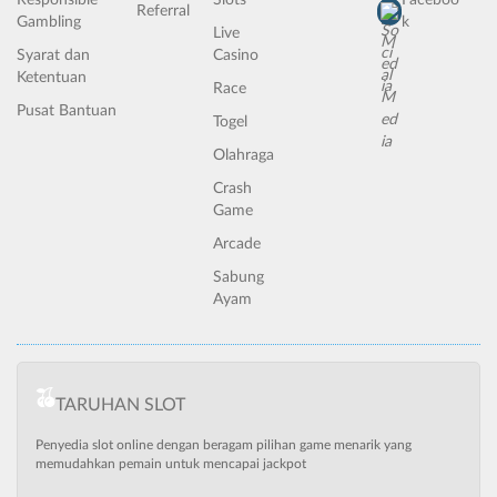
Responsible
Slots
Faceboo
Referral
Gambling
k
Live
Syarat dan
Casino
Ketentuan
Race
Pusat Bantuan
Togel
Olahraga
Crash
Game
Arcade
Sabung
Ayam
TARUHAN SLOT
Penyedia slot online dengan beragam pilihan game menarik yang
memudahkan pemain untuk mencapai jackpot