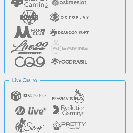
Live Casino