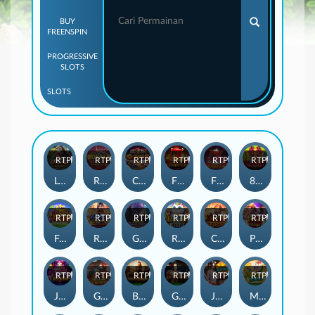
BUY
FREENSPIN
PROGRESSIVE
SLOTS
SLOTS
RTP
96%
RTP
96%
RTP
95%
RTP
97%
RTP
98%
RTP
97%
Legacy of Kong Maxways
Royale House
Clash of the Giants
Fiery Sevens
Fiery Sevens Exclusive
888
RTP
97%
RTP
97%
RTP
96%
RTP
97%
RTP
97%
RTP
97%
Farmland Frenzy Maxways
Royale Vegas
Gold Panther Maxways
Royal Katt
Caishen
Poker Ways
RTP
98%
RTP
95%
RTP
97%
RTP
98%
RTP
96%
RTP
98%
Jokers Treasure
Gold Rush Cowboys
Brothers kingdom
Golden Lotus SE
Juicy Market
Mahjong Riches