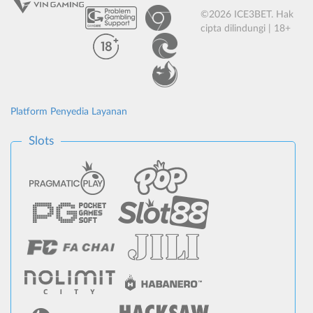
©2026 ICE3BET. Hak
cipta dilindungi | 18+
Platform Penyedia Layanan
Slots