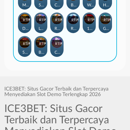
Magic Kitty
5 Fortune SA
Captain Golds Fortune
Big Prosperity SA
Wong Choy
Heroes
RTP
82%
RTP
86%
RTP
79%
RTP
93%
RTP
94%
RTP
86%
Da Fu Xiao Fu
Love Idol
Rabbit Riches
Rise Of Werewolves
168 Fortunes
Great Stars SA
RTP
82%
RTP
89%
RTP
84%
5 Fortune
Big Prosperity
Candy Candy
ICE3BET: Situs Gacor Terbaik dan Terpercaya
Menyediakan Slot Demo Terlengkap 2026
ICE3BET: Situs Gacor
Terbaik dan Terpercaya