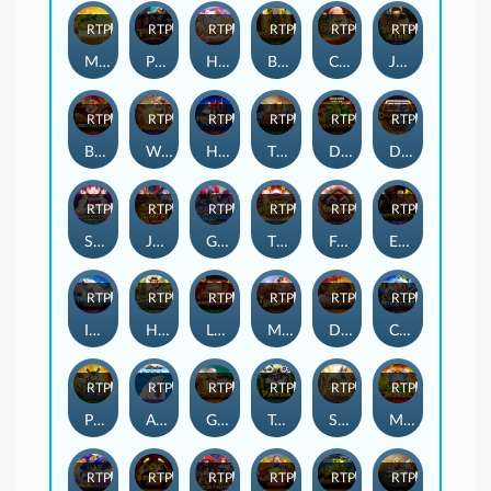
RTP
84%
RTP
85%
RTP
95%
RTP
85%
RTP
93%
RTP
80%
Mister Cashmore
Pirates Gold Rush
Happy Neko
Book of Myth
Christmas Tree of Wonders
Jungle King
RTP
87%
RTP
89%
RTP
94%
RTP
87%
RTP
84%
RTP
93%
Baby Cai Shen
Wow Prosperity
Highway Fortune
Tiger Warrior
Dragon Empire
Double Flame
RTP
92%
RTP
80%
RTP
82%
RTP
86%
RTP
85%
RTP
87%
Sweet Bakery
Journey to the Wild
Galaxy Guardian
Three Lucky Stars
Fruit Ninja Fury
Emperor Gate
RTP
82%
RTP
83%
RTP
79%
RTP
86%
RTP
90%
RTP
87%
Iceland SA
Hugon Quest
Lucky Meow
Mr Chu Tycoon
Dragon Gold
Christmas Miracles
RTP
89%
RTP
86%
RTP
81%
RTP
87%
RTP
91%
RTP
88%
Pocket Mon Go
Adventure Iceland
Great Stars
Triple Panda
Secrets of Anubis
Money Mouse
RTP
92%
RTP
82%
RTP
89%
RTP
90%
RTP
91%
RTP
93%